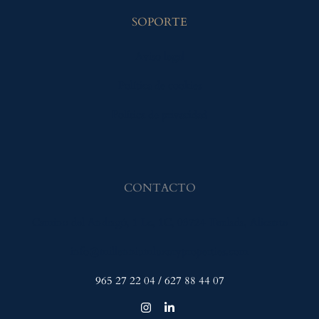
SOPORTE
Aviso legal
Política de cookies
Política de privacidad
CONTACTO
Camino del Andragó, 1 Lc, 1C, 03724 Teulada, Alicante
info@millenniumluxuryproperties.com
965 27 22 04 / 627 88 44 07