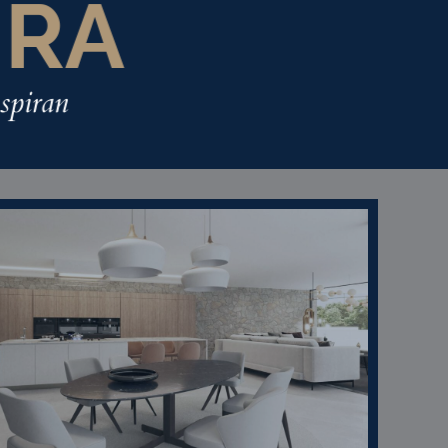
URA
spiran